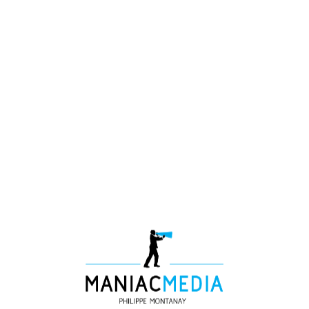
Julie Druguet -
animation
Directrice de la
quand il faut
Communication
qu’une table
de la CCI de
ronde soit
région
rythmée et
Auvergne-
percutante !
Rhône-Alpes
Enfin, la qualité
[Journaliste
humaine et
Animateur]
relationnelle est
à mettre à son
crédit. »
François
Massardier –
Dirigeant
Fondateur
CALIF
[Média training –