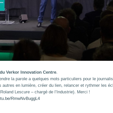
 du Verkor Innovation Centre
.
endre la parole a quelques mots particuliers pour le journa
 autres en lumière, créer du lien, relancer et rythmer les 
 (Roland Lescure – chargé de l’Industrie). Merci !
outu.be/RmwNvBuggL4