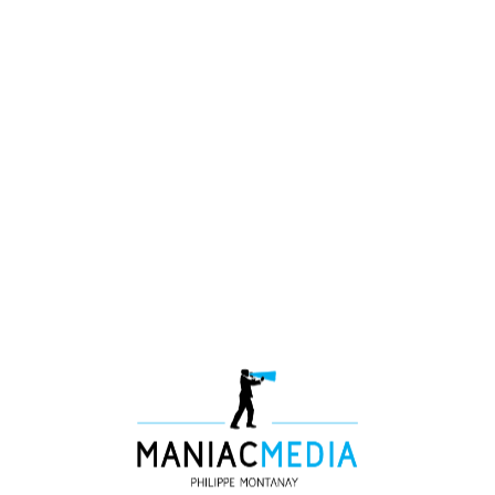
Julie Druguet -
animation
Directrice de la
quand il faut
Communication
qu’une table
de la CCI de
ronde soit
région
rythmée et
Auvergne-
percutante !
Rhône-Alpes
Enfin, la qualité
[Journaliste
humaine et
Animateur]
relationnelle est
à mettre à son
crédit. »
François
Massardier –
Dirigeant
Fondateur
CALIF
[Média training –